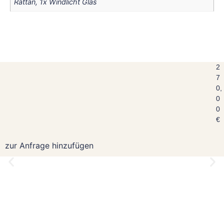
Rattan, 1x Windlicht Glas
2
7
0,
0
0
€
zur Anfrage hinzufügen