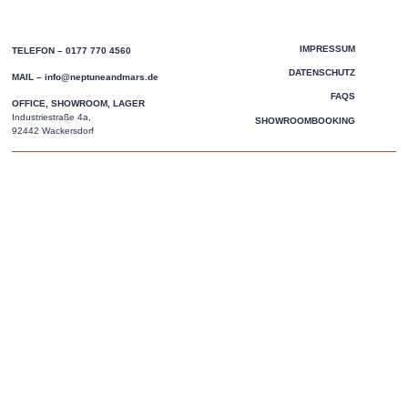
IMPRESSUM
TELEFON – 0177 770 4560
DATENSCHUTZ
MAIL –
info@neptuneandmars.de
FAQS
OFFICE, SHOWROOM, LAGER
Industriestraße 4a,
SHOWROOMBOOKING
92442 Wackersdorf
Copyright © 2024 Neptune & Mars - All Rights Reserved